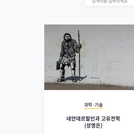
과학·기술
네안데르탈인과 고유전학
(성영은)