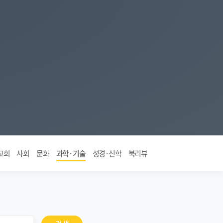
교회
사회
문화
과학·기술
성경·신학
북리뷰