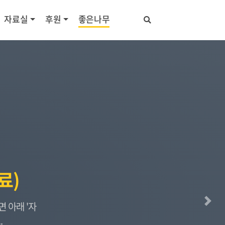
자료실
후원
좋은나무
료)
 아래 '자
다음
.