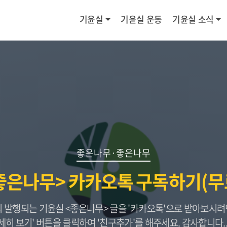
기윤실
기윤실 운동
기윤실 소식
좋은나무·좋은나무
좋은나무> 카카오톡 구독하기(무
3회 발행되는 기윤실 <좋은나무> 글을 '카카오톡'으로 받아보시려면
세히 보기' 버튼을 클릭하여 '친구추가'를 해주세요. 감사합니다..