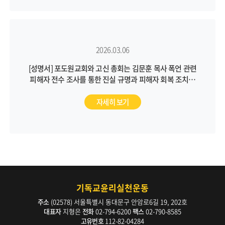
2026.03.06
[성명서] 포도원교회와 고신 총회는 김문훈 목사 폭언 관련
피해자 전수 조사를 통한 진실 규명과 피해자 회복 조치를
통해 근본적인 문제 해결에 나서야 합니다
자세히 보기
기독교윤리실천운동
주소
(02578) 서울특별시 동대문구 안암로6길 19, 202호
대표자
지형은
전화
02-794-6200
팩스
02-790-8585
고유번호
112-82-04284