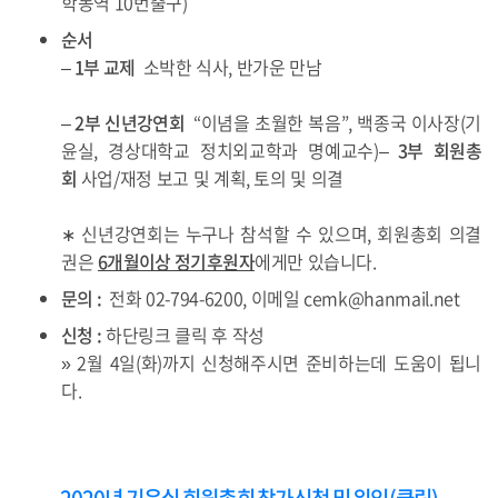
학동역 10번출구)
순서
– 1부
교제
소박한 식사, 반가운 만남
– 2부 신년강연회
“이념을 초월한 복음”, 백종국 이사장(기
윤실, 경상대학교 정치외교학과 명예교수)
– 3부 회원총
회
사업/재정 보고 및 계획, 토의 및 의결
∗ 신년강연회는 누구나 참석할 수 있으며, 회원총회 의결
권은
6개월이상 정기후원자
에게만 있습니다.
문의 :
전화 02-794-6200, 이메일 cemk@hanmail.net
신청 :
하단링크 클릭 후 작성
» 2월 4일(화)까지 신청해주시면 준비하는데 도움이 됩니
다.