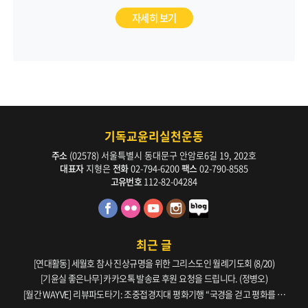
통해 근본적인 문제 해결에 나서야 합니다
자세히 보기
기독교윤리실천운동
주소
(02578) 서울특별시 동대문구 안암로6길 19, 202호
대표자
지형은
전화
02-794-6200
팩스
02-790-8585
고유번호
112-82-04284
최근 글
[연대활동] 세월호 참사 진상규명을 위한 그리스도인 월례기도회 (8/20)
[기윤실 좋은나무] 카카오톡 발송료 후원 요청을 드립니다. (정병오)
[월간 WAYVE] 리뷰파도타기: 조중접경지대 평화기행 “국경을 걷고 평화를 생
각하다” _ 105호