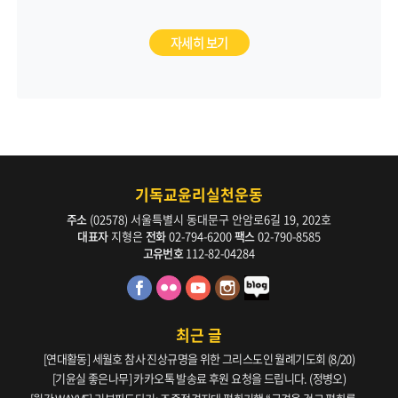
자세히 보기
기독교윤리실천운동
주소
(02578) 서울특별시 동대문구 안암로6길 19, 202호
대표자
지형은
전화
02-794-6200
팩스
02-790-8585
고유번호
112-82-04284
최근 글
[연대활동] 세월호 참사 진상규명을 위한 그리스도인 월례기도회 (8/20)
[기윤실 좋은나무] 카카오톡 발송료 후원 요청을 드립니다. (정병오)