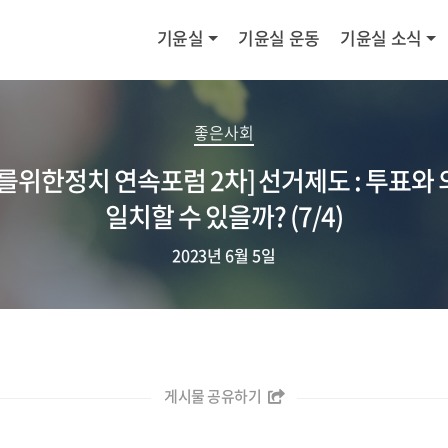
기윤실
기윤실 운동
기윤실 소식
좋은사회
를위한정치 연속포럼 2차] 선거제도 : 투표와
일치할 수 있을까? (7/4)
2023년 6월 5일
게시물 공유하기