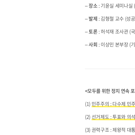
–
장소
: 기윤실 세미나실 (
–
발제
: 김형철 교수 (
–
토론
: 허석재 조사관 (
–
사회
: 이상민 본부장 
<모두를 위한 정치 연속 포
(1)
민주주의 : 다수제 민주
(2)
선거제도 : 투표와 의석
(3) 권력구조 : 제왕적 대