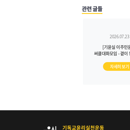
관련 글들
2026.07.23
[기윤실 이주민
써클대화모임 - 곁이
(8/11)
자세히 보기
기독교윤리실천운동