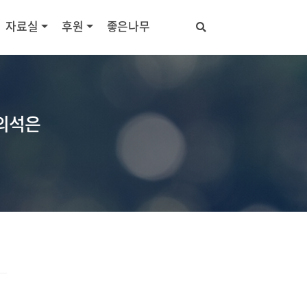
자료실
후원
좋은나무
 의석은