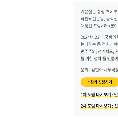
기윤실은 창립 초기부
낙천낙선운동, 공직선
대정신 포럼>과 <분야
2024년 22대 국회
논의하는 등 정치개혁
민주주의, 선거제도, 
를 위한 정치
’
를 만들어
문의 | 김현아 사무국장,
* 참가 신청하기
1차 포럼 다시보기 : 민
2차 포럼 다시보기 : 선