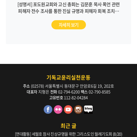
[성명서] 포도원교회와 고신 총회는 김문훈 목사 폭언 관련
피해자 전수 조사를 통한 진실 규명과 피해자 회복 조치를
통해 근본적인 문제 해결에 나서야 합니다
자세히 보기
기독교윤리실천운동
주소
(02578) 서울특별시 동대문구 안암로6길 19, 202호
대표자
지형은
전화
02-794-6200
팩스
02-790-8585
고유번호
112-82-04284
최근 글
[연대활동] 세월호 참사 진상규명을 위한 그리스도인 월례기도회 (8/20)