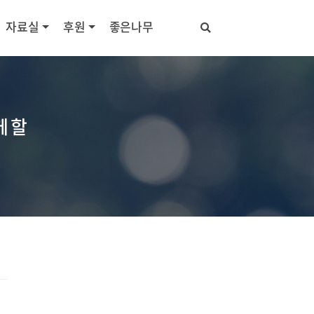
자료실
후원
좋은나무
께 할