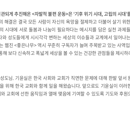
일관되게 추진해온
<
자발적 불편 운동
>
은
‘
기후 위기 시대
,
고립의 시대
’
의 해결은 결국 모든 사람이 자신의 욕망을 절제하고 더불어 살기 위한
외의 시대에 서로 돌봄과 나눔이 필요하다는 메시지를 담은 실천 과제들
자와 성도들에게 시시각각 변하는 세상의 이슈들과 교계에서 일어나는
는 웹진 <좋은나무> 역시 꾸준히 구독자가 늘며 주목받고 있는 사역입
통해 보다 신속하고 폭넓게 세상을 볼 수 있는 건강한 관점들을 제시하
 성도님. 기윤실은 한국 사회와 교회가 직면한 문제에 대해 한발 앞서
일을 위해 한국 교회와 함께 일을 해왔습니다. 앞으로도 기윤실이 이러
와 교회에 선한 움직임과 열매 맺음에 기여할 수 있도록 기도와 후원