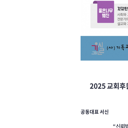
2025 교회
공동대표 서신
“
신뢰받