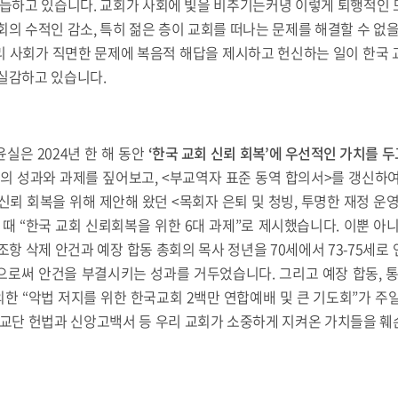
거듭하고 있습니다. 교회가 사회에 빛을 비추기는커녕 이렇게 퇴행적인
회의 수적인 감소, 특히 젊은 층이 교회를 떠나는 문제를 해결할 수 없을
리 사회가 직면한 문제에 복음적 해답을 제시하고 헌신하는 일이 한국 
 실감하고 있습니다.
실은 2024년 한 해 동안
‘
한국 교회 신뢰 회복
’
에 우선적인 가치를 두
의 성과와 과제를 짚어보고, <부교역자 표준 동역 합의서>를 갱신하
신뢰 회복을 위해 제안해 왔던 <목회자 은퇴 및 청빙, 투명한 재정 운영,
 때 “한국 교회 신뢰회복을 위한 6대 과제”로 제시했습니다. 이뿐 아
조항 삭제 안건과 예장 합동 총회의 목사 정년을 70세에서 73-75세로
로써 안건을 부결시키는 성과를 거두었습니다. 그리고 예장 합동, 통합,
의한 “악법 저지를 위한 한국교회 2백만 연합예배 및 큰 기도회”가 주
 교단 헌법과 신앙고백서 등 우리 교회가 소중하게 지켜온 가치들을 