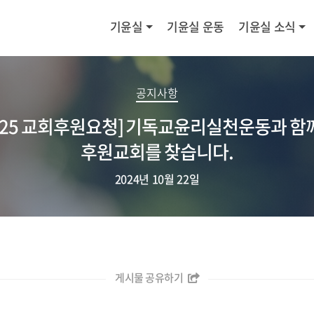
기윤실
기윤실 운동
기윤실 소식
공지사항
025 교회후원요청] 기독교윤리실천운동과 함
후원교회를 찾습니다.
2024년 10월 22일
게시물 공유하기