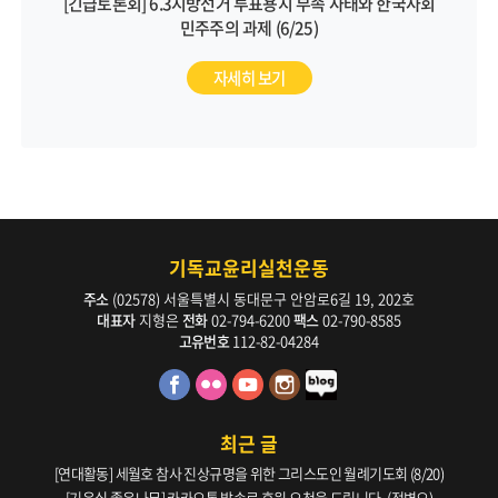
[긴급토론회] 6.3지방선거 투표용지 부족 사태와 한국사회
민주주의 과제 (6/25)
자세히 보기
기독교윤리실천운동
주소
(02578) 서울특별시 동대문구 안암로6길 19, 202호
대표자
지형은
전화
02-794-6200
팩스
02-790-8585
고유번호
112-82-04284
최근 글
[연대활동] 세월호 참사 진상규명을 위한 그리스도인 월례기도회 (8/20)
[기윤실 좋은나무] 카카오톡 발송료 후원 요청을 드립니다. (정병오)