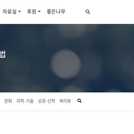
자료실
후원
좋은나무
거법
좋은나무 검색창 열기
회
문화
과학·기술
성경·신학
북리뷰