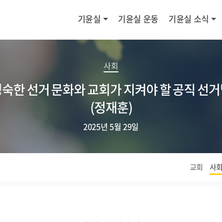
기윤실
기윤실 운동
기윤실 소식
사회
숙한 선거 문화와 교회가 지켜야 할 공직 선
(정재훈)
2025년 5월 29일
교회
사