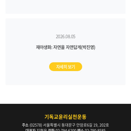
2026.08.05
재야생화: 자연을 자연답게(박진영)
자세히 보기
기독교윤리실천운동
주소
(02578) 서울특별시 동대문구 안암로6길 19, 202호
대표자
지형은
전화
02-794-6200
팩스
02-790-8585