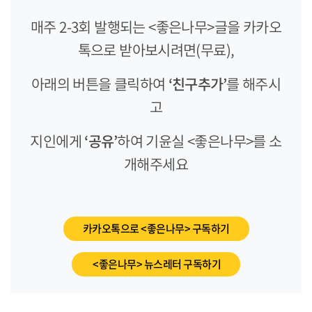
매주 2-3회 발행되는 <좋은나무>글을 카카오
톡으로 받아보시려면(무료),
아래의 버튼을 클릭하여
‘친구추가’
를 해주시
고
지인에게
‘공유’
하여 기윤실 <좋은나무>를 소
개해주세요
카카오톡으로 <좋은나무> 구독하기
<좋은나무> 뉴스레터 구독하기