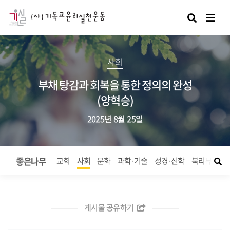
검색
사회
부채 탕감과 회복을 통한 정의의 완성
(양혁승)
2025년 8월 25일
좋은나무
교회
사회
문화
과학·기술
성경·신학
북리뷰
좋
게시물 공유하기