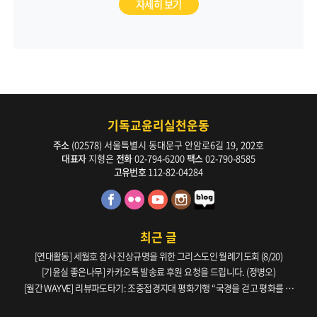
자세히 보기
기독교윤리실천운동
주소
(02578) 서울특별시 동대문구 안암로6길 19, 202호
대표자
지형은
전화
02-794-6200
팩스
02-790-8585
고유번호
112-82-04284
최근 글
[연대활동] 세월호 참사 진상규명을 위한 그리스도인 월례기도회 (8/20)
[기윤실 좋은나무] 카카오톡 발송료 후원 요청을 드립니다. (정병오)
[월간 WAYVE] 리뷰파도타기: 조중접경지대 평화기행 “국경을 걷고 평화를 생
각하다” _ 105호