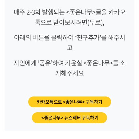
매주 2-3회 발행되는 <좋은나무>글을 카카오
톡으로 받아보시려면(무료),
아래의 버튼을 클릭하여
‘친구추가’
를 해주시
고
지인에게
‘공유’
하여 기윤실 <좋은나무>를 소
개해주세요
카카오톡으로 <좋은나무> 구독하기
<좋은나무> 뉴스레터 구독하기