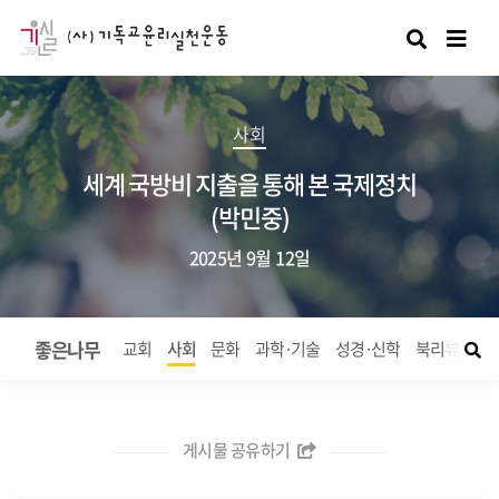
검색
사회
세계 국방비 지출을 통해 본 국제정치
(박민중)
2025년 9월 12일
좋은나무
교회
사회
문화
과학·기술
성경·신학
북리뷰
좋
게시물 공유하기