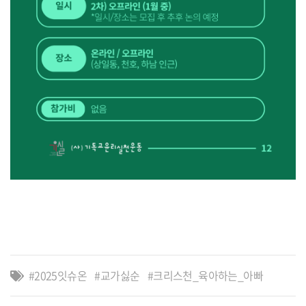
2025잇슈온
교가싫순
크리스천_육아하는_아빠