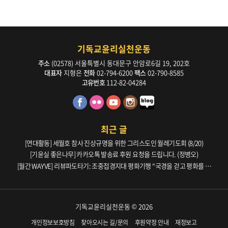
기독교윤리실천운동
주소
(02578) 서울특별시 동대문구 안암로6길 19, 202호
대표자
지형은
전화
02-794-6200
팩스
02-790-8585
고유번호
112-82-04284
최근 글
[연대활동] 세월호 참사 진상규명을 위한 그리스도인 월례기도회 (8/20)
[기윤실 좋은나무] 카카오톡 발송료 후원 요청을 드립니다. (정병오)
[월간 WAYVE] 리뷰파도타기: 조중접경지대 평화기행 “국경을 걷고 평화를 생
각하다” _ 105호
기독교윤리실천운동 © 2026
개인정보보호방침
찾아오시는 길/문의
후원약정 안내
재정보고