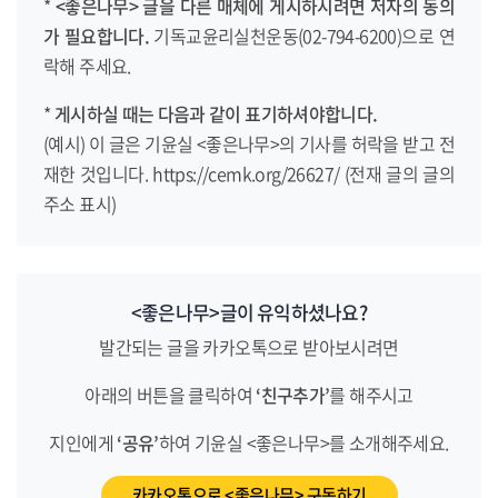
*
<좋은나무> 글을 다른 매체에 게시하시려면
저자의 동의
가 필요합니다.
기독교윤리실천운동(02-794-6200)으로 연
락해 주세요.
*
게시하실 때는 다음과 같이 표기하셔야합니다.
(예시) 이 글은 기윤실 <좋은나무>의 기사를 허락을 받고 전
재한 것입니다. https://cemk.org/26627/ (전재 글의 글의
주소 표시)
<좋은나무>글이 유익하셨나요?
발간되는 글을 카카오톡으로 받아보시려면
아래의 버튼을 클릭하여
‘친구추가’
를 해주시고
지인에게
‘공유’
하여 기윤실 <좋은나무>를 소개해주세요.
카카오톡으로 <좋은나무> 구독하기