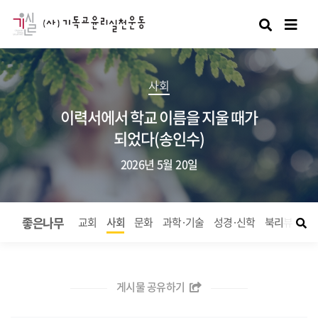
검색
사회
이력서에서 학교 이름을 지울 때가
되었다(송인수)
2026년 5월 20일
좋은나무
교회
사회
문화
과학·기술
성경·신학
북리뷰
좋
게시물 공유하기