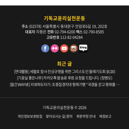
기독교윤리실천운동
주소
(02578) 서울특별시 동대문구 안암로6길 19, 202호
대표자
지형은
전화
02-794-6200
팩스
02-790-8585
고유번호
112-82-04284
최근 글
[연대활동] 세월호 참사 진상규명을 위한 그리스도인 월례기도회 (8/20)
[기윤실 좋은나무] 카카오톡 발송료 후원 요청을 드립니다. (정병오)
[월간 WAYVE] 리뷰파도타기: 조중접경지대 평화기행 “국경을 걷고 평화를 생
각하다” _ 105호
기독교윤리실천운동 © 2026
개인정보보호방침
찾아오시는 길/문의
후원약정 안내
재정보고