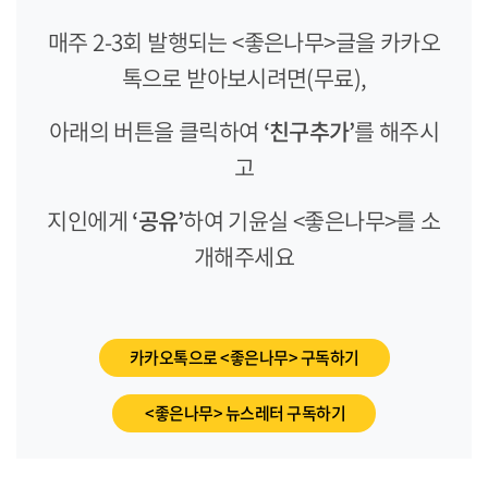
매주 2-3회 발행되는 <좋은나무>글을 카카오
톡으로 받아보시려면(무료),
아래의 버튼을 클릭하여
‘친구추가’
를 해주시
고
지인에게
‘공유’
하여 기윤실 <좋은나무>를 소
개해주세요
카카오톡으로 <좋은나무> 구독하기
<좋은나무> 뉴스레터 구독하기