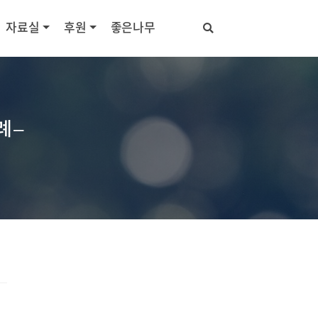
자료실
후원
좋은나무
례 –