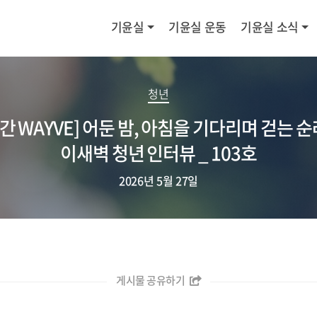
기윤실
기윤실 운동
기윤실 소식
청년
간 WAYVE] 어둔 밤, 아침을 기다리며 걷는 순
이새벽 청년 인터뷰 _ 103호
2026년 5월 27일
게시물 공유하기