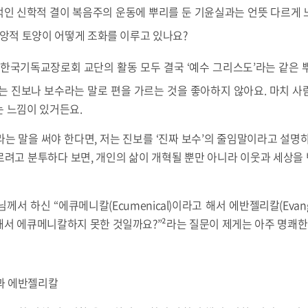
인 신학적 결이 복음주의 운동에 뿌리를 둔 기윤실과는 언뜻 다르게 
신앙적 토양이 어떻게 조화를 이루고 있나요?
 한국기독교장로회 교단의 활동 모두 결국 ‘예수 그리스도’라는 같은 
는 진보나 보수라는 말로 편을 가르는 것을 좋아하지 않아요. 마치 
는 느낌이 있거든요.
는 말을 써야 한다면, 저는 진보를 ‘진짜 보수’의 줄임말이라고 설명
르려고 분투하다 보면, 개인의 삶이 개혁될 뿐만 아니라 이웃과 세상을
서 하신 “에큐메니칼(Ecumenical)이라고 해서 에반젤리칼(Evange
해서 에큐메니칼하지 못한 것일까요?”²라는 질문이 제게는 아주 명쾌한
칼과 에반젤리칼