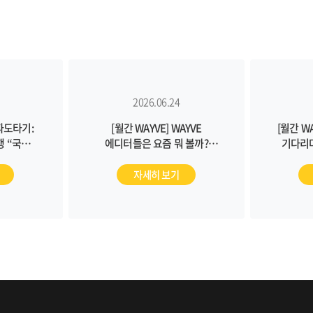
2026.06.24
뷰파도타기:
[월간 WAYVE] WAYVE
[월간 W
 “국경을
에디터들은 요즘 뭐 볼까?
기다리며
_ 105호
취향털이 콘텐츠.zip _ 104호
청년
자세히 보기