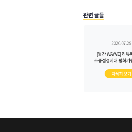
관련 글들
2026.07.29
[월간 WAYVE] 리
조중접경지대 평화기행
걷고 평화를 생각하다” 
자세히 보기