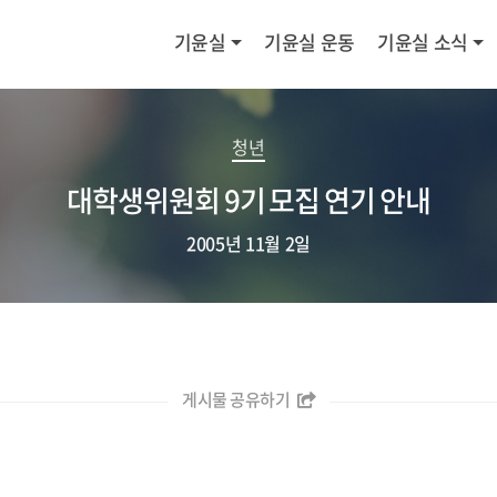
기윤실
기윤실 운동
기윤실 소식
청년
대학생위원회 9기 모집 연기 안내
2005년 11월 2일
게시물 공유하기