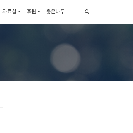
자료실
후원
좋은나무