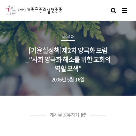
검색
사무처
[기윤실정책]제2차 양극화 포럼
_”사회 양극화 해소를 위한 교회의
역할 모색”
2006년 5월 16일
게시물 공유하기