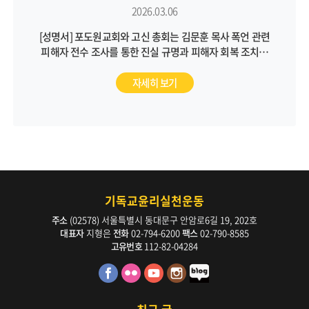
2026.03.06
[성명서] 포도원교회와 고신 총회는 김문훈 목사 폭언 관련
피해자 전수 조사를 통한 진실 규명과 피해자 회복 조치를
통해 근본적인 문제 해결에 나서야 합니다
자세히 보기
기독교윤리실천운동
주소
(02578) 서울특별시 동대문구 안암로6길 19, 202호
대표자
지형은
전화
02-794-6200
팩스
02-790-8585
고유번호
112-82-04284