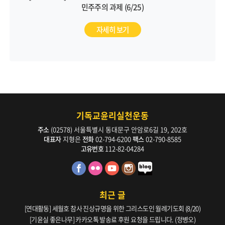
민주주의 과제 (6/25)
자세히 보기
기독교윤리실천운동
주소
(02578) 서울특별시 동대문구 안암로6길 19, 202호
대표자
지형은
전화
02-794-6200
팩스
02-790-8585
고유번호
112-82-04284
최근 글
[연대활동] 세월호 참사 진상규명을 위한 그리스도인 월례기도회 (8/20)
[기윤실 좋은나무] 카카오톡 발송료 후원 요청을 드립니다. (정병오)