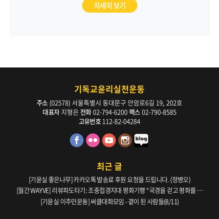
자세히 보기
기독교윤리실천운동
주소
(02578) 서울특별시 동대문구 안암로6길 19, 202호
대표자
지형은
전화
02-794-6200
팩스
02-790-8585
고유번호
112-82-04284
최근 글
[기윤실 좋은나무] 카카오톡 발송료 후원 요청을 드립니다. (정병오)
[월간 WAYVE] 리뷰파도타기: 조중접경지대 평화기행 “국경을 걷고 평화를 생
각하다” _ 105호
[기윤실 이주민운동] 써클대화모임 - 곁이 된 사람들(8/11)