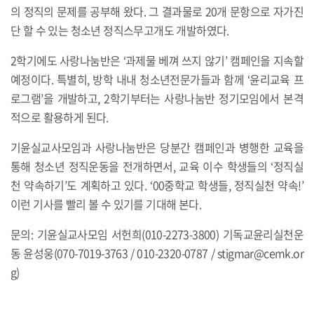
의 정직의 문제를 공부해 왔다. 그 결과물로 20개 문항으로 자가진
단 할 수 있는 청소년 정직스무고개도 개발하였다.
2학기에도 사랑나눔반은 ‘과제물 베껴 쓰지 않기’ 캠페인을 지속할
예정이다. 특별히, 방학 내내 청소년전문가들과 함께 ‘윤리교육 프
로그램’을 개발하고, 2학기부터는 사랑나눔반 정기모임에서 본격
적으로 활용하게 된다.
기윤실교사모임과 사랑나눔반은 당분간 캠페인과 병행한 교육을
통해 청소년 정직운동을 전개하면서, 교육 이수 학생들의 ‘정직실
천 약속하기’도 계획하고 있다. ‘00중학교 학생들, 정직실천 약속!’
이런 기사를 빨리 볼 수 있기를 기대해 본다.
문의: 기윤실교사모임 서헌희(010-2273-3800) 기독교윤리실천운
동 윤성웅(070-7019-3763 / 010-2320-0787 / stigmar@cemk.or
g)