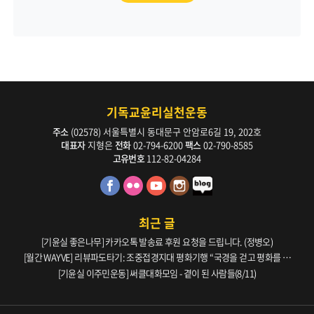
기독교윤리실천운동
주소
(02578) 서울특별시 동대문구 안암로6길 19, 202호
대표자
지형은
전화
02-794-6200
팩스
02-790-8585
고유번호
112-82-04284
최근 글
[기윤실 좋은나무] 카카오톡 발송료 후원 요청을 드립니다. (정병오)
[월간 WAYVE] 리뷰파도타기: 조중접경지대 평화기행 “국경을 걷고 평화를 생
각하다” _ 105호
[기윤실 이주민운동] 써클대화모임 - 곁이 된 사람들(8/11)