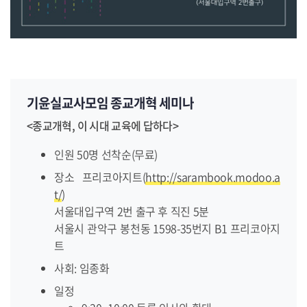
기윤실교사모임 종교개혁 세미나
<종교개혁, 이 시대 교육에 답하다>
인원 50명 선착순(무료)
장소 프리코아지트(
http://sarambook.modoo.a
t/
)
서울대입구역 2번 출구 후 직진 5분
서울시 관악구 봉천동 1598-35번지 B1 프리코아지
트
사회: 임종화
일정