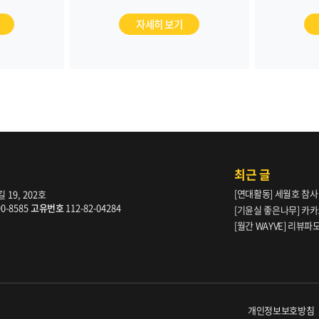
피해자 
규명과 피
자세히 보기
근본적인
최근 글
[연대활동] 세월호 참사
19, 202호
90-8585
고유번호
112-82-04284
[기윤실 좋은나무] 카카
[월간 WAYVE] 리뷰
다” _ 105호
개인정보보호방침