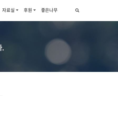
자료실
후원
좋은나무
.