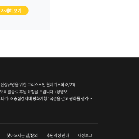
전수 조사를 통한 진실
해자 회복 조치를 통해
자세히 보기
 문제 해결에 나서야
합니다
 진상규명을 위한 그리스도인 월례기도회 (8/20)
오톡 발송료 후원 요청을 드립니다. (정병오)
파도타기: 조중접경지대 평화기행 “국경을 걷고 평화를 생각하
찾아오시는 길/문의
후원약정 안내
재정보고