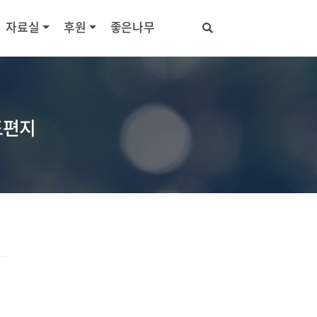
자료실
후원
좋은나무
도편지