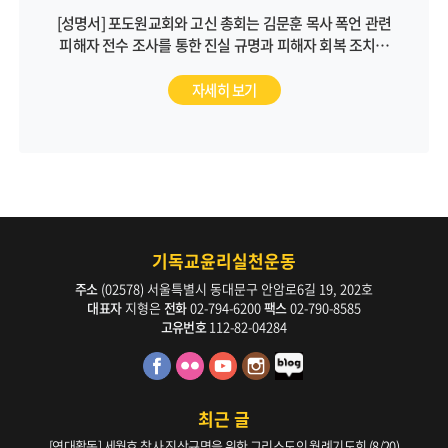
[성명서] 포도원교회와 고신 총회는 김문훈 목사 폭언 관련
피해자 전수 조사를 통한 진실 규명과 피해자 회복 조치를
통해 근본적인 문제 해결에 나서야 합니다
자세히 보기
기독교윤리실천운동
주소
(02578) 서울특별시 동대문구 안암로6길 19, 202호
대표자
지형은
전화
02-794-6200
팩스
02-790-8585
고유번호
112-82-04284
최근 글
[연대활동] 세월호 참사 진상규명을 위한 그리스도인 월례기도회 (8/20)