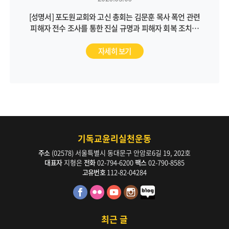
[성명서] 포도원교회와 고신 총회는 김문훈 목사 폭언 관련
피해자 전수 조사를 통한 진실 규명과 피해자 회복 조치를
통해 근본적인 문제 해결에 나서야 합니다
자세히 보기
기독교윤리실천운동
주소
(02578) 서울특별시 동대문구 안암로6길 19, 202호
대표자
지형은
전화
02-794-6200
팩스
02-790-8585
고유번호
112-82-04284
최근 글