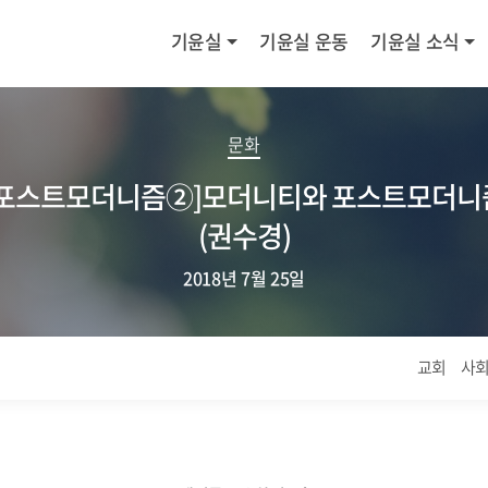
기윤실
기윤실 운동
기윤실 소식
문화
[포스트모더니즘②]모더니티와 포스트모더니
(권수경)
2018년 7월 25일
교회
사