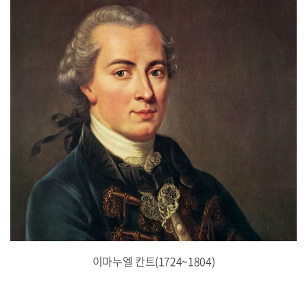
이마누엘 칸트(1724~1804)