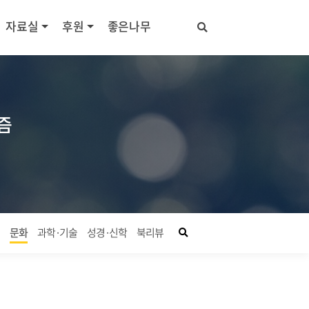
자료실
후원
좋은나무
즘
좋은나무 검색창 열기
회
문화
과학·기술
성경·신학
북리뷰