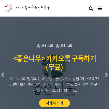
검색
좋은나무·좋은나무
<좋은나무> 카카오톡 구독하기
(무료)
이전
매주 2-3회 발행되는 기윤실 <좋은나무> 글을 '카카오톡'으
로 받아보시려면 아래 '자세히 보기' 버튼을 클릭하여 '친구추
가'를 해주세요. 감사합니다...
자세히 보기