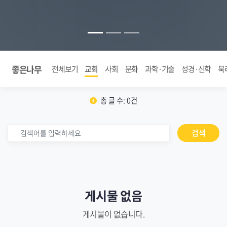
좋은나무
전체보기
교회
사회
문화
과학·기술
성경·신학
북
총 글 수: 0건
검색
게시물 없음
게시물이 없습니다.