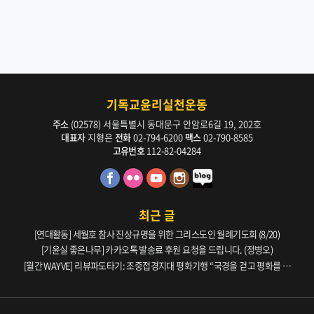
기독교윤리실천운동
주소
(02578) 서울특별시 동대문구 안암로6길 19, 202호
대표자
지형은
전화
02-794-6200
팩스
02-790-8585
고유번호
112-82-04284
최근 글
[연대활동] 세월호 참사 진상규명을 위한 그리스도인 월례기도회 (8/20)
[기윤실 좋은나무] 카카오톡 발송료 후원 요청을 드립니다. (정병오)
[월간 WAYVE] 리뷰파도타기: 조중접경지대 평화기행 “국경을 걷고 평화를 생
각하다” _ 105호