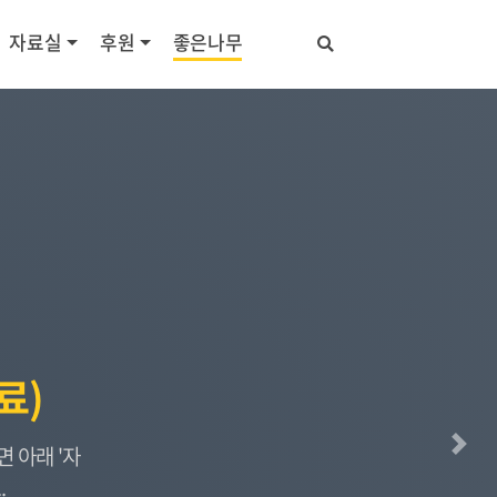
자료실
후원
좋은나무
료)
 아래 '자
다음
.