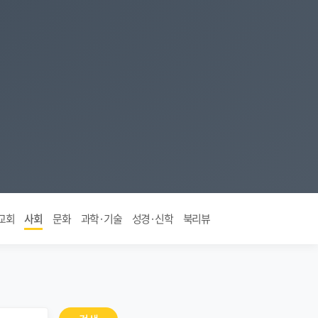
교회
사회
문화
과학·기술
성경·신학
북리뷰