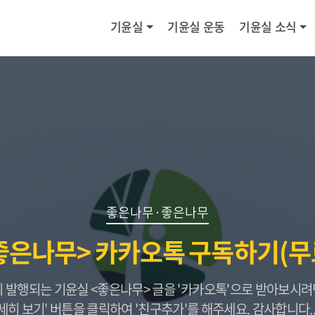
기윤실
기윤실 운동
기윤실 소식
좋은나무·좋은나무
좋은나무> 카카오톡 구독하기(무
3회 발행되는 기윤실 <좋은나무> 글을 '카카오톡'으로 받아보시려면
세히 보기' 버튼을 클릭하여 '친구추가'를 해주세요. 감사합니다..