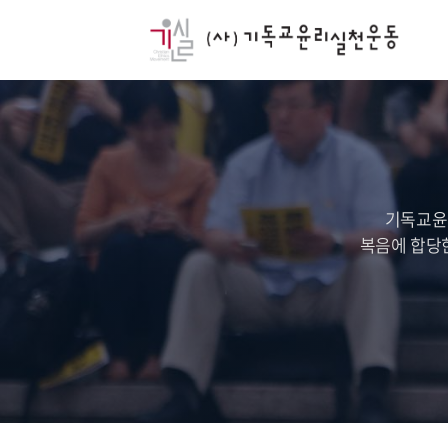
기독교윤
복음에 합당