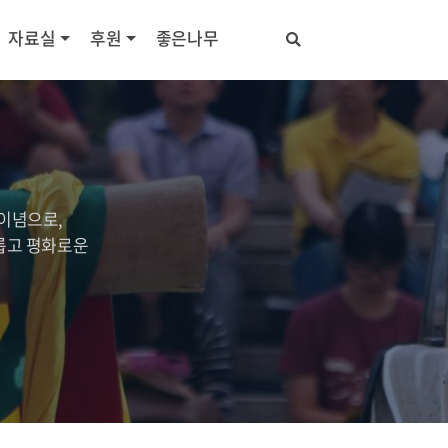
자료실
후원
좋은나무
이념으로,
롭고 평화로운