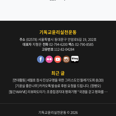
기독교윤리실천운동
주소
(02578) 서울특별시 동대문구 안암로6길 19, 202호
대표자
지형은
전화
02-794-6200
팩스
02-790-8585
고유번호
112-82-04284
최근 글
[연대활동] 세월호 참사 진상규명을 위한 그리스도인 월례기도회 (8/20)
[기윤실 좋은나무] 카카오톡 발송료 후원 요청을 드립니다. (정병오)
[월간 WAYVE] 리뷰파도타기: 조중접경지대 평화기행 “국경을 걷고 평화를 생
각하다” _ 105호
기독교윤리실천운동 © 2026