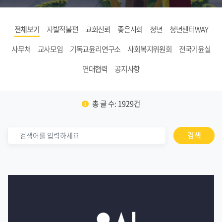
전체보기
자발적불편
교회신뢰
좋은사회
청년
청년센터WAY
사무처
교사모임
기독교윤리연구소
사회복지위원회
전국기윤실
연대협력
공지사항
총 글 수: 1929건
검색