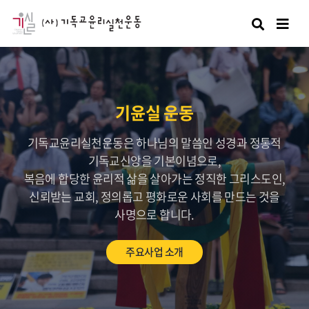
검색
기윤실 운동
기독교윤리실천운동은 하나님의 말씀인 성경과 정통적
기독교신앙을 기본이념으로,
복음에 합당한 윤리적 삶을 살아가는 정직한 그리스도인,
신뢰받는 교회, 정의롭고 평화로운 사회를 만드는 것을
사명으로 합니다.
주요사업 소개