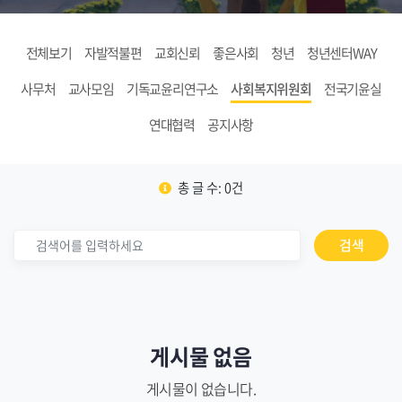
전체보기
자발적불편
교회신뢰
좋은사회
청년
청년센터WAY
사무처
교사모임
기독교윤리연구소
사회복지위원회
전국기윤실
연대협력
공지사항
총 글 수: 0건
검색
게시물 없음
게시물이 없습니다.