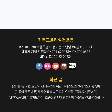
기독교윤리실천운동
주소
(02578) 서울특별시 동대문구 안암로6길 19, 202호
대표자
지형은
전화
02-794-6200
팩스
02-790-8585
고유번호
112-82-04284
최근 글
[연대활동] 세월호 참사 진상규명을 위한 그리스도인 월례기도회 (8/20)
[기윤실 좋은나무] 카카오톡 발송료 후원 요청을 드립니다. (정병오)
[월간 WAYVE] 리뷰파도타기: 조중접경지대 평화기행 “국경을 걷고 평화를 생
각하다” _ 105호