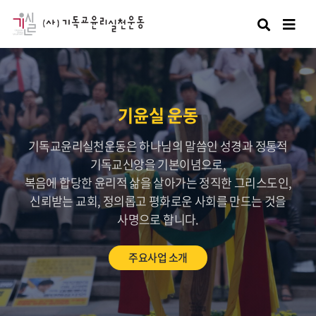
검색
기윤실 운동
기독교윤리실천운동은 하나님의 말씀인 성경과 정통적
기독교신앙을 기본이념으로,
복음에 합당한 윤리적 삶을 살아가는 정직한 그리스도인,
신뢰받는 교회, 정의롭고 평화로운 사회를 만드는 것을
사명으로 합니다.
주요사업 소개