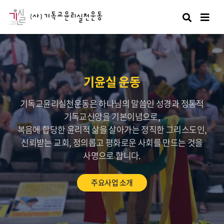
검색
기윤실 운동
기독교윤리실천운동은 하나님의 말씀인 성경과 정통적
기독교신앙을 기본이념으로,
복음에 합당한 윤리적 삶을 살아가는 정직한 그리스도인,
신뢰받는 교회, 정의롭고 평화로운 사회를 만드는 것을
사명으로 합니다.
주요사업 소개