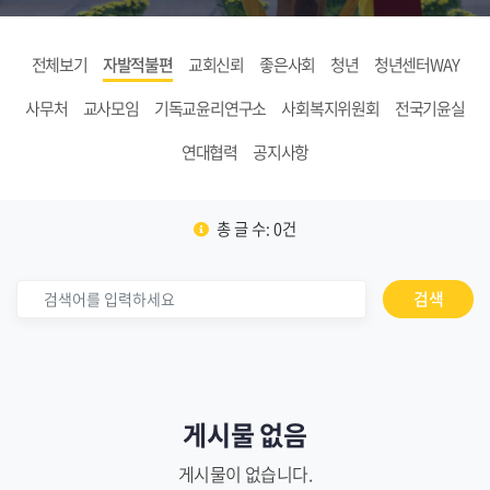
전체보기
자발적불편
교회신뢰
좋은사회
청년
청년센터WAY
사무처
교사모임
기독교윤리연구소
사회복지위원회
전국기윤실
연대협력
공지사항
총 글 수: 0건
검색
게시물 없음
게시물이 없습니다.