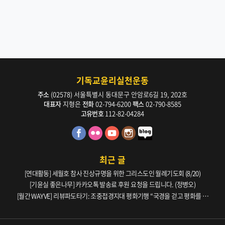
기독교윤리실천운동
주소
(02578) 서울특별시 동대문구 안암로6길 19, 202호
대표자
지형은
전화
02-794-6200
팩스
02-790-8585
고유번호
112-82-04284
최근 글
[연대활동] 세월호 참사 진상규명을 위한 그리스도인 월례기도회 (8/20)
[기윤실 좋은나무] 카카오톡 발송료 후원 요청을 드립니다. (정병오)
[월간 WAYVE] 리뷰파도타기: 조중접경지대 평화기행 “국경을 걷고 평화를 생
각하다” _ 105호