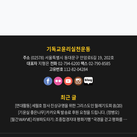
기독교윤리실천운동
주소
(02578) 서울특별시 동대문구 안암로6길 19, 202호
대표자
지형은
전화
02-794-6200
팩스
02-790-8585
고유번호
112-82-04284
최근 글
[연대활동] 세월호 참사 진상규명을 위한 그리스도인 월례기도회 (8/20)
[기윤실 좋은나무] 카카오톡 발송료 후원 요청을 드립니다. (정병오)
[월간 WAYVE] 리뷰파도타기: 조중접경지대 평화기행 “국경을 걷고 평화를 생
각하다” _ 105호