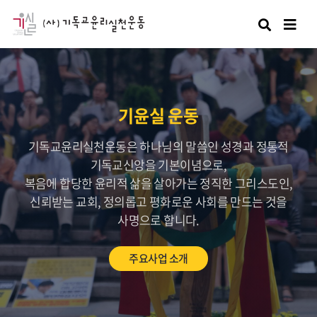
검색
기윤실 운동
기독교윤리실천운동은 하나님의 말씀인 성경과 정통적
기독교신앙을 기본이념으로,
복음에 합당한 윤리적 삶을 살아가는 정직한 그리스도인,
신뢰받는 교회, 정의롭고 평화로운 사회를 만드는 것을
사명으로 합니다.
주요사업 소개