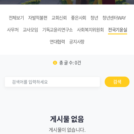
전체보기
자발적불편
교회신뢰
좋은사회
청년
청년센터WAY
사무처
교사모임
기독교윤리연구소
사회복지위원회
전국기윤실
연대협력
공지사항
총 글 수: 0건
검색
게시물 없음
게시물이 없습니다.