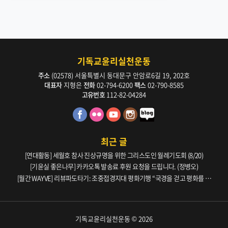
기독교윤리실천운동
주소
(02578) 서울특별시 동대문구 안암로6길 19, 202호
대표자
지형은
전화
02-794-6200
팩스
02-790-8585
고유번호
112-82-04284
최근 글
[연대활동] 세월호 참사 진상규명을 위한 그리스도인 월례기도회 (8/20)
[기윤실 좋은나무] 카카오톡 발송료 후원 요청을 드립니다. (정병오)
[월간 WAYVE] 리뷰파도타기: 조중접경지대 평화기행 “국경을 걷고 평화를 생
각하다” _ 105호
기독교윤리실천운동 © 2026