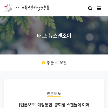
검색
태그: 뉴스앤조이
총 글 수: 26건
언론보도
[언론보도] 예장통합, 총회장 스캔들에 이어