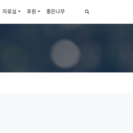
자료실
후원
좋은나무