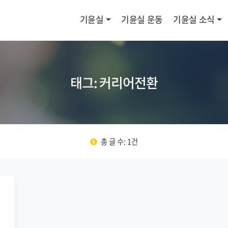
기윤실
기윤실 운동
기윤실 소식
태그: 커리어전환
총 글 수: 1건