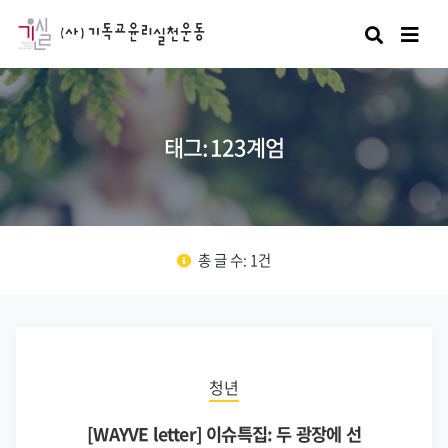
검색
태그: 123계엄
총 글 수: 1건
청년
[WAYVE letter] 이슈특집: 두 광장에 선