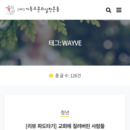
검색
태그: WAYVE
총 글 수: 126건
청년
[리뷰 파도타기] 교회에 질려버린 사람들