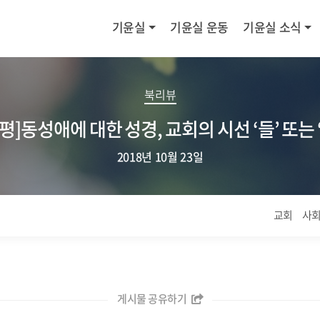
기윤실
기윤실 운동
기윤실 소식
북리뷰
평]동성애에 대한 성경, 교회의 시선 ‘들’ 또는 
2018년 10월 23일
교회
사
게시물 공유하기