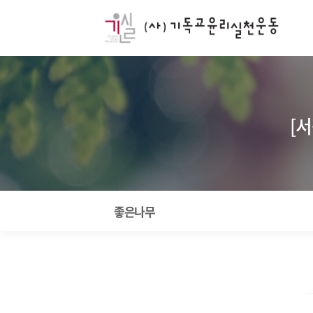
[서
좋은나무