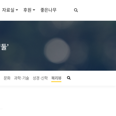
자료실
후원
좋은나무
‘둘’
좋은나무 검색창 열기
회
문화
과학·기술
성경·신학
북리뷰