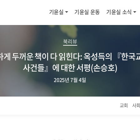
기윤실
기윤실 운동
기윤실 소식
북리뷰
게 두꺼운 책이 다 읽힌다: 옥성득의 『한국
사건들』에 대한 서평(손승호)
2025년 7월 4일
교회
사