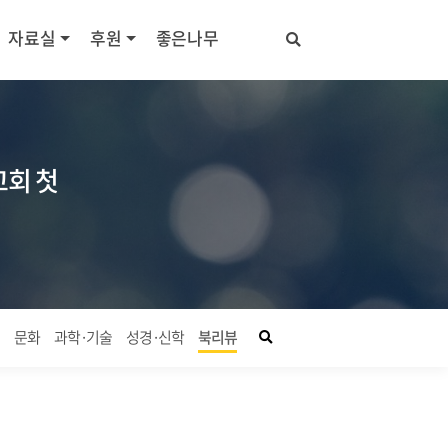
자료실
후원
좋은나무
교회 첫
좋은나무 검색창 열기
회
문화
과학·기술
성경·신학
북리뷰