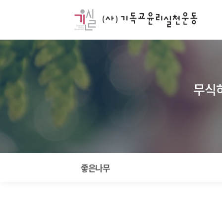
무식하
좋은나무