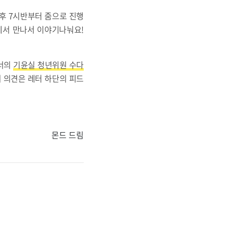
오후 7시반부터 줌으로 진행
에서 만나서 이야기나눠요!
코너의
기윤실 청년위원 수다
 의견은 레터 하단의 피드
몬드 드림