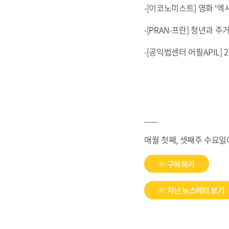
-[이코노미스트] 영화 ‘
-[PRAN-프란] 청년과 주
-[공익법센터 어필APIL]
___
매월 첫째, 셋째주 수요일에
구독하기
지난 뉴스레터 보기