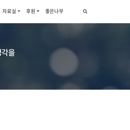
자료실
후원
좋은나무
 생각을