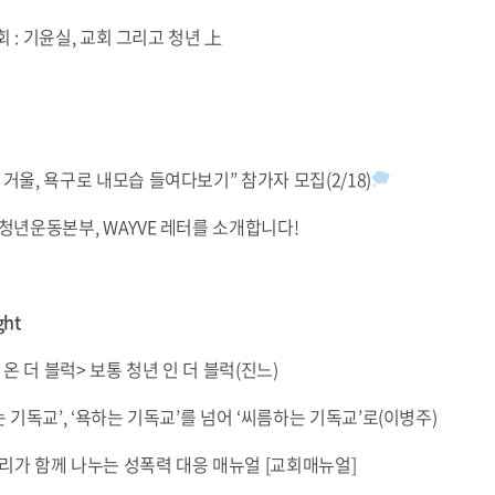
: 기윤실, 교회 그리고 청년 上
거울, 욕구로 내모습 들여다보기” 참가자 모집(2/18)
 청년운동본부, WAYVE 레터를 소개합니다!
ght
 온 더 블럭> 보통 청년 인 더 블럭(진느)
는 기독교’, ‘욕하는 기독교’를 넘어 ‘씨름하는 기독교’로(이병주)
리가 함께 나누는 성폭력 대응 매뉴얼 [교회매뉴얼]