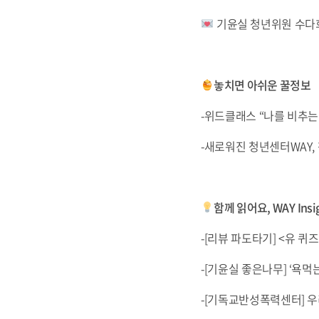
기윤실 청년위원 수다회 
놓치면 아쉬운 꿀정보
-위드클래스 “나를 비추는 
-새로워진 청년센터WAY,
함께 읽어요, WAY Insi
-[리뷰 파도타기] <유 퀴즈
-[기윤실 좋은나무] ‘욕먹
-[기독교반성폭력센터] 우