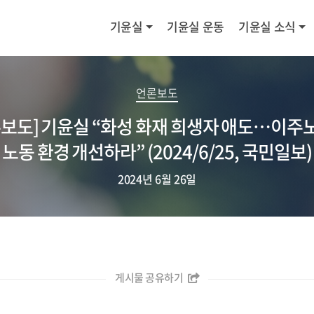
기윤실
기윤실 운동
기윤실 소식
언론보도
론보도] 기윤실 “화성 화재 희생자 애도…이주
노동 환경 개선하라” (2024/6/25, 국민일보)
2024년 6월 26일
게시물 공유하기