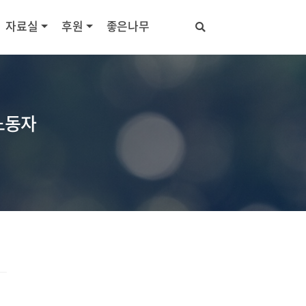
자료실
후원
좋은나무
노동자