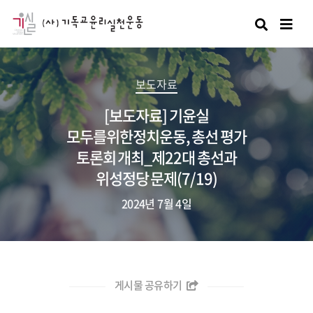
검색
보도자료
[보도자료] 기윤실
모두를위한정치운동, 총선 평가
토론회 개최_제22대 총선과
위성정당 문제(7/19)
2024년 7월 4일
게시물 공유하기