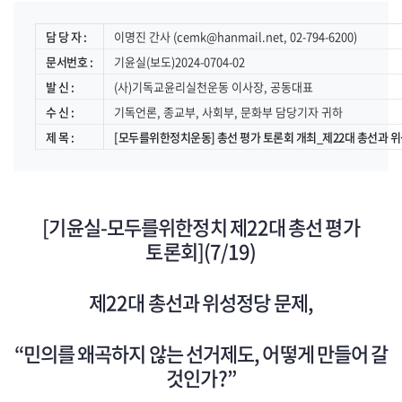
담 당 자 :
이명진 간사 (cemk@hanmail.net, 02-794-6200)
문서번호 :
기윤실(보도)2024-0704-02
발 신 :
(사)기독교윤리실천운동 이사장, 공동대표
수 신 :
기독언론, 종교부, 사회부, 문화부 담당기자 귀하
제 목 :
[모두를위한정치운동] 총선 평가 토론회 개최_제22대 총선과 
[기윤실-모두를위한정치 제22대 총선 평가
토론회](7/19)
제22대 총선과 위성정당 문제,
“민의를 왜곡하지 않는 선거제도, 어떻게 만들어 갈
것인가?”