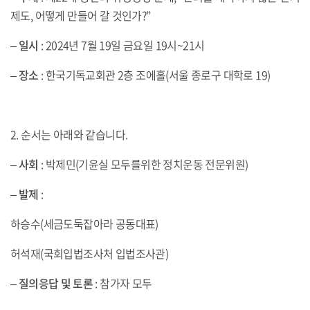
제도, 어떻게 만들어 갈 것인가?”
–
일시
: 2024년 7월 19일 금요일 19시~21시
–
장소
: 한국기독교회관 2층 조에홀(서울 종로구 대학로 19)
2. 순서는 아래와 같습니다.
–
사회
: 박제민(기윤실 모두를위한 정치운동 전문위원)
–
발제
:
하승수(세금도둑잡아라 공동대표)
허석재(국회입법조사처 입법조사관)
–
질의응답 및 토론
: 참가자 모두