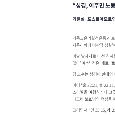
“성경, 이주민 노동
기윤실·포스트아모르연구
기독교윤리실천운동과 포스
치윤리학의 비판적 성찰’
이날 발제자로 나선 김혜
많다”며 “성경은 ‘게르’ 
김 교수는 성경이 환대의 
이어 “출 22:21, 출 2
스라엘을 여행하거나 그곳
나그네 보호법의 핵심을 이
그러면서 “민 35:15, 