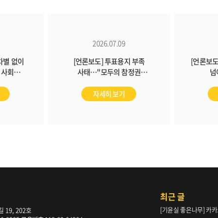
2026.07.09
차별 없이
[언론보도] 투표용지 부족
[언론보도
 사회
사태…"모두의 참정권
넘
9,
돌아봐야" (2026/06/30,
(2026
)
노컷뉴스)
자세히 보기
최근 글
[기윤실 좋은나무] 카카
19, 202호