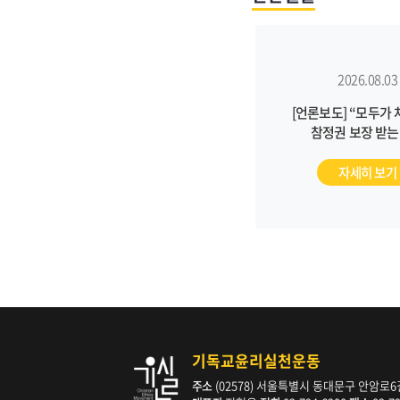
2026.08.03
[언론보도] “모두가 
참정권 보장 받는
돼야”(2026/7/
기독교타임즈
자세히 보기
기독교윤리실천운동
주소
(02578) 서울특별시 동대문구 안암로6길 