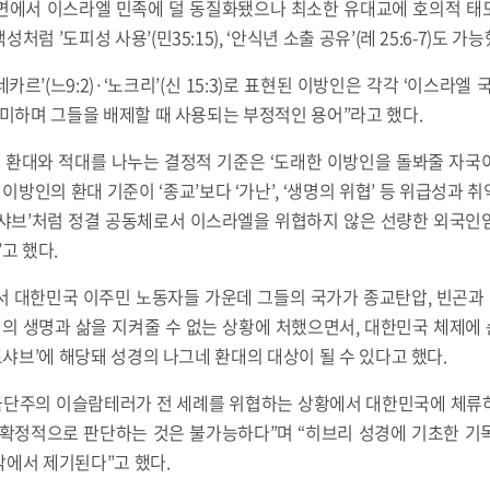
면에서 이스라엘 민족에 덜 동질화됐으나 최소한 유대교에 호의적 태도
럼 ’도피성 사용’(민35:15), ‘안식년 소출 공유’(레 25:6-7)도 가
 ‘네카르’(느9:2)·‘노크리’(신 15:3)로 표현된 이방인은 각각 ‘이스라
의미하며 그들을 배제할 때 사용되는 부정적인 용어”라고 했다.
이 환대와 적대를 나누는 결정적 기준은 ‘도래한 이방인을 돌봐줄 자국
 이방인의 환대 기준이 ‘종교’보다 ‘가난’, ‘생명의 위협’ 등 위급성과
 토샤브’처럼 정결 공동체로서 이스라엘을 위협하지 않은 선량한 외국인
고 했다.
 대한민국 이주민 노동자들 가운데 그들의 국가가 종교탄압, 빈곤과 
민의 생명과 삶을 지켜줄 수 없는 상황에 처했으면서, 대한민국 체제
토샤브’에 해당돼 성경의 나그네 환대의 대상이 될 수 있다고 했다.
“극단주의 이슬람테러가 전 세례를 위협하는 상황에서 대한민국에 체류
 확정적으로 판단하는 것은 불가능하다”며 “히브리 성경에 기초한 기
각에서 제기된다”고 했다.