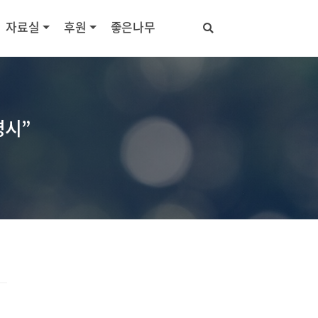
자료실
후원
좋은나무
명시”