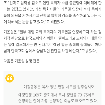
또
“
신학교 입학생 감소로 인한 목회자 수급 불균형에 대비해야 한
다는 입장도 있지만
,
기성 목회자들의 기득권 연장이 후배 목회자
들의 의욕을 저하시키고 신학교 입학생 감소를 촉진하고 있다는 것
에 대해서는 눈을 감고 있다
.”
고 비판했다
.
기윤실은
“
일부 대형 교회 목회자의 기득권을 연장하고자 하는 정
치적 판단으로 한국교회의 신뢰를 더 떨어뜨리고 교회의 미래를 막
는 일에 일조해서는 안 된다
.”
며
“
예장 합동 총회의 총대들이 하나
님과 한국교회 앞에서 양심적인 판단을 하길 바란다
.”
고 밝혔다
.
다음은 기윤실 성명 전문
.
예장합동은 목사 정년 연장 시도를 멈추십시오
예장합동 109회 총회에서 목사 정년을 73~75세로
연장하는 안이 가장 논쟁적인 이슈로 떠오르고 있다.