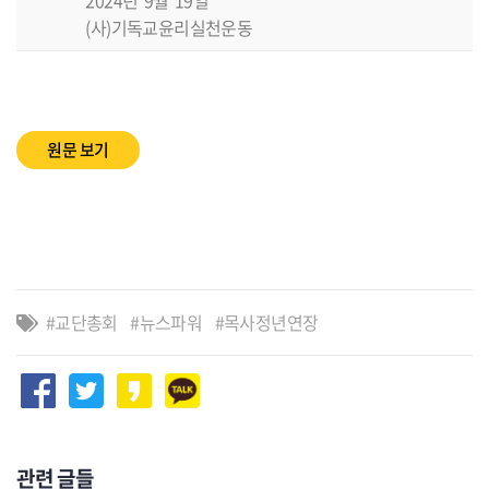
2024년 9월 19일
(사)기독교윤리실천운동
원문 보기
교단총회
뉴스파워
목사정년연장
관련 글들