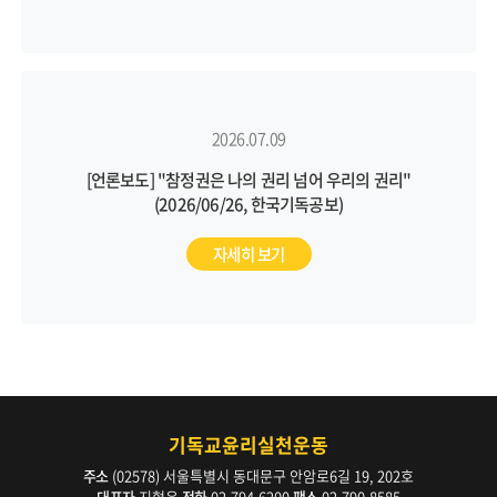
2026.07.09
[언론보도] "참정권은 나의 권리 넘어 우리의 권리"
(2026/06/26, 한국기독공보)
자세히 보기
기독교윤리실천운동
주소
(02578) 서울특별시 동대문구 안암로6길 19, 202호
대표자
지형은
전화
02-794-6200
팩스
02-790-8585