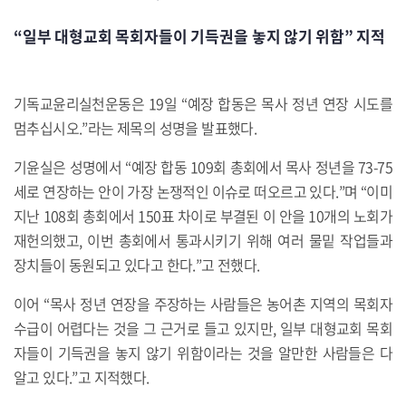
“일부 대형교회 목회자들이 기득권을 놓지 않기 위함” 지적
기독교윤리실천운동은
19
일
“
예장 합동은 목사 정년 연장 시도를
멈추십시오
.”
라는 제목의 성명을 발표했다
.
기윤실은 성명에서
“
예장 합동
109
회 총회에서 목사 정년을
73-75
세로 연장하는 안이 가장 논쟁적인 이슈로 떠오르고 있다
.”
며
“
이미
지난
108
회 총회에서
150
표 차이로 부결된 이 안을
10
개의 노회가
재헌의했고
,
이번 총회에서 통과시키기 위해 여러 물밑 작업들과
장치들이 동원되고 있다고 한다
.”
고 전했다
.
이어
“
목사 정년 연장을 주장하는 사람들은 농어촌 지역의 목회자
수급이 어렵다는 것을 그 근거로 들고 있지만
,
일부 대형교회 목회
자들이 기득권을 놓지 않기 위함이라는 것을 알만한 사람들은 다
알고 있다
.”
고 지적했다
.