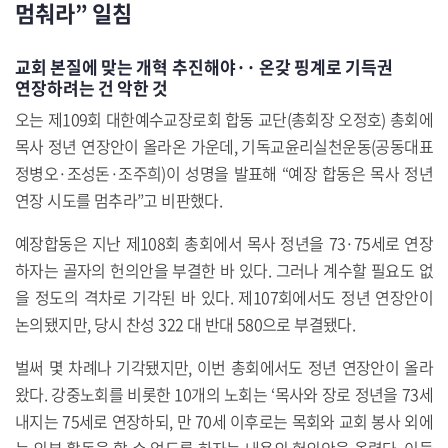
멈춰라” 일침
교회 본질에 맞는 개혁 추진해야·· 온갖 핑계로 기득권
연장하려는 건 악한 것
오는 제109회 대한예수교장로회 합동 교단(총회장 오정호) 총회에
목사 정년 연장안이 올라온 가운데, 기독교윤리실천운동(공동대표
정병오·조성돈·조주희)이 성명을 발표해 “예장 합동은 목사 정년
연장 시도를 멈추라”고 비판했다.
예장합동은 지난 제108회 총회에서 목사 정년을 73·75세로 연장
하자는 골자의 헌의안을 부결한 바 있다. 그러나 계수할 필요도 없
을 정도의 격차로 기각된 바 있다. 제107회에서도 정년 연장안이
논의됐지만, 당시 찬성 322 대 반대 580으로 부결됐다.
벌써 몇 차례나 기각됐지만, 이번 총회에서도 정년 연장안이 올라
왔다. 강중노회를 비롯한 10개의 노회는 ‘목사와 장로 정년을 73세
내지는 75세로 연장하되, 만 70세 이후로는 목회와 교회 봉사 외에
는 외부 활동을 할 수 없도록 하자는 내용의 헌의안을 올렸다. 이들