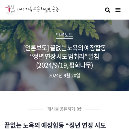
검색
언론보도
[언론보도] 끝없는 노욕의 예장합동
“정년 연장 시도 멈춰라” 일침
(2024/9/19, 평화나무)
2024년 9월 20일
게시물 공유하기
끝없는 노욕의 예장합동 “정년 연장 시도