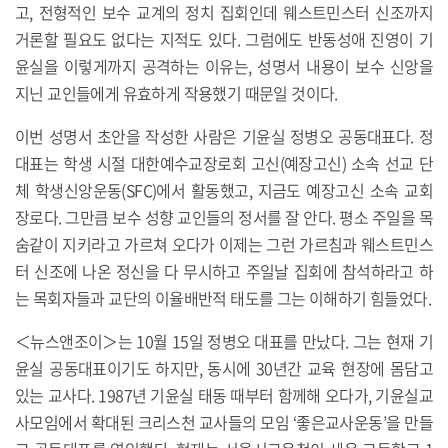
고, 전형적인 보수 교계의 정치 집회인데 웨스트민스터 신조까지
거론할 필요도 없다는 지적도 있다. 그럼에도 반동성애 진영이 기
윤실을 이렇게까지 공격하는 이유는, 성명서 내용이 보수 신앙을
지닌 교인들에게 유효하게 작용했기 때문일 것이다.
이번 성명서 초안을 작성한 사람은 기윤실 정병오 공동대표다. 정
대표는 학생 시절 대한예수교장로회 고신(예장고신) 소속 선교 단
체 학생신앙운동(SFC)에서 활동했고, 지금도 예장고신 소속 교회
장로다. 그만큼 보수 성향 교인들의 정서를 잘 안다. 평소 주일을 목
숨같이 지키라고 가르쳐 오다가 이제는 그런 가르침과 웨스트민스
터 신조에 나온 정신을 다 무시하고 주일날 집회에 참석하라고 하
는 목회자들과 교단의 이율배반적 태도를 그는 이해하기 힘들었다.
＜뉴스앤조이＞는 10월 15일 정병오 대표를 만났다. 그는 현재 기
윤실 공동대표이기도 하지만, 동시에 30년간 교육 현장에 몸담고
있는 교사다. 1987년 기윤실 태동 때부터 함께해 오다가, 기윤실교
사모임에서 확대된 크리스천 교사들의 모임 ‘좋은교사운동’을 만들