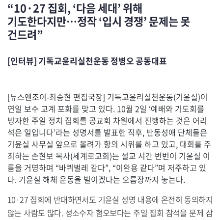
“10·27 집회, ‘다음 세대’ 위해
기도한다지만…정작 ‘입시 경쟁’ 문제는 못
건드려”
[인터뷰] 기독교윤리실천운동 정병오 공동대표
[뉴스앤조이-최승현 편집국장] 기독교윤리실천운동(기윤실)이
연일 보수 교계 포화를 맞고 있다. 10월 2일 ‘예배와 기도회를
빙자한 주일 정치 집회를 공교회 차원에서 진행하는 것은 어리
석은 일입니다’라는 성명서를 발표한 직후, 반동성애 단체들은
기윤실 사무실 앞으로 몰려가 항의 시위를 하고 있고, 대회를 주
최하는 손현보 목사(세계로교회)는 설교 시간 번번이 기윤실 이
름을 거명하며 “바퀴벌레 같다”, “이완용 같다”며 저주하고 있
다. 기윤실 해체 운동을 벌이겠다는 으름장까지 놓는다.
10·27 집회에 반대하면서도 기윤실 성명 내용에 온전히 동의하지
않는 사람도 많다. 성소수자 혐오보다는 주일 집회 참석을 문제 삼