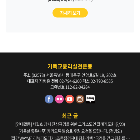
자세히 보기
기독교윤리실천운동
주소
(02578) 서울특별시 동대문구 안암로6길 19, 202호
대표자
지형은
전화
02-794-6200
팩스
02-790-8585
고유번호
112-82-04284
최근 글
[연대활동] 세월호 참사 진상규명을 위한 그리스도인 월례기도회 (8/20)
[기윤실 좋은나무] 카카오톡 발송료 후원 요청을 드립니다. (정병오)
[월간 WAYVE] 리뷰파도타기: 조중접경지대 평화기행 “국경을 걷고 평화를 생