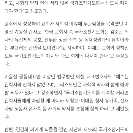
키고, 사회적 약자 편에 서지 않은 국가조찬기도회는 반드시 폐지
돼야 한다”고 강조했다.
광주에서 성장하며 교회가 사회적 이슈에 무관심함을 목격했던 이
명진 기윤실 간사도 “한국 교회사 속 국가조찬기도회는 김준곤 목
사의 유신체제 옹호, 전두환 정권 축복 등 독재정권과의 유착이라
는 부끄러운 단면을 보여왔다”고 지적하며 “이제는 교회와 정치권
모두 국가조찬기도회 폐지와 과오 회개에 나서야 한다”고 주장했
다.
기윤실 공동대표인 이상민 법무법인 에셀 대표변호사도 “예수는
권력자와 친하지 않았으며, 그리스도인은 사회적 약자와 함께 해야
할 의무가 있다”고 강조하면서 “국가조찬기도회를 계속할 거라면
권력자들에게 아첨할 게 아니라 세월호·이태원 참사 유가족, 산재
사망 노동자 유가족 등 사회적 약자를 초청해 함께 하라”고 제언했
다.
한편, 김건희 씨에게 뇌물을 건넨 지난해 제56회 국가조찬기도회