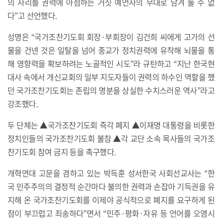
의 자리를 권력에 아첨하는 거짓 예언자의 무대로 남겨 둘 수 없
다”고 선언했다.
성명은 “국가조찬기도회 회장·부회장이 김건희 씨에게 고가의 선
물을 건넨 것은 일탈을 넘어 종교가 정치권력에 유착해 뇌물을 통
해 영향력을 확보하려는 노골적인 시도”라 규탄하고 “지난 한국현
대사 속에서 개신교회의 일부 지도자들이 권력의 하수인 역할을 했
던 국가조찬기도회는 존립의 명분을 상실한 수치스러운 역사”라고
강조했다.
두 단체는 ▲국가조찬기도회 즉각 폐지 ▲이재명 대통령을 비롯한
정치인들의 국가조찬기도회 불참 ▲각 교단 소속 목사들의 국가조
찬기도회 참여 금지 등을 촉구했다.
개혁연대 고문을 겸하고 있는 박득훈 성서한국 사회선교사는 “한
국 민주주의의 결정적 순간마다 불의한 권력과 손잡아 기득권을 유
지해 온 국가조찬기도회를 이제야 공식적으로 폐지를 요구하게 된
점이 부끄럽고 죄송하다”면서 “민주·평화·자유 등 언어를 오염시