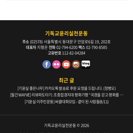
기독교윤리실천운동
주소
(02578) 서울특별시 동대문구 안암로6길 19, 202호
대표자
지형은
전화
02-794-6200
팩스
02-790-8585
고유번호
112-82-04284
최근 글
[기윤실 좋은나무] 카카오톡 발송료 후원 요청을 드립니다. (정병오)
[월간 WAYVE] 리뷰파도타기: 조중접경지대 평화기행 “국경을 걷고 평화를 생
각하다” _ 105호
[기윤실 이주민운동] 써클대화모임 - 곁이 된 사람들(8/11)
기독교윤리실천운동 © 2026