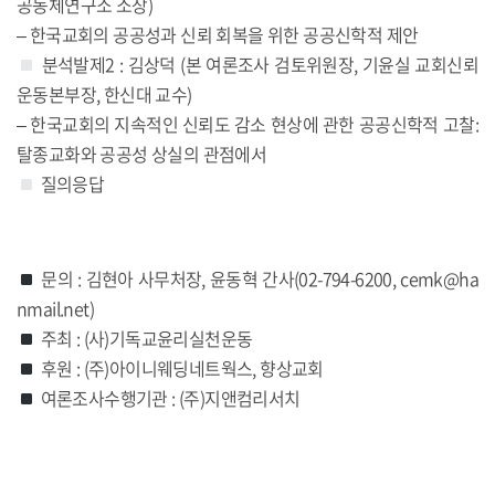
공동체연구소 소장)
– 한국교회의 공공성과 신뢰 회복을 위한 공공신학적 제안
분석발제2 : 김상덕 (본 여론조사 검토위원장, 기윤실 교회신뢰
운동본부장, 한신대 교수)
– 한국교회의 지속적인 신뢰도 감소 현상에 관한 공공신학적 고찰:
탈종교화와 공공성 상실의 관점에서
질의응답
문의 : 김현아 사무처장, 윤동혁 간사(02-794-6200, cemk@ha
nmail.net)
주최 : (사)기독교윤리실천운동
후원 : (주)아이니웨딩네트웍스, 향상교회
여론조사수행기관 : (주)지앤컴리서치