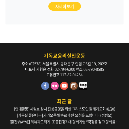
자세히 보기
기독교윤리실천운동
주소
(02578) 서울특별시 동대문구 안암로6길 19, 202호
대표자
지형은
전화
02-794-6200
팩스
02-790-8585
고유번호
112-82-04284
최근 글
[연대활동] 세월호 참사 진상규명을 위한 그리스도인 월례기도회 (8/20)
[기윤실 좋은나무] 카카오톡 발송료 후원 요청을 드립니다. (정병오)
[월간 WAYVE] 리뷰파도타기: 조중접경지대 평화기행 “국경을 걷고 평화를 생
각하다” _ 105호