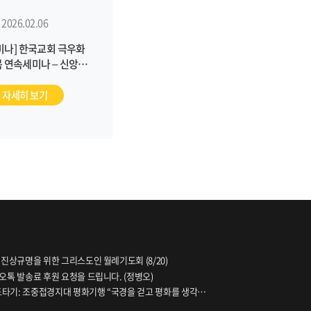
2026.02.06
미나] 한국교회 극우화
 연속세미나 – 신앙의
 오용된 신학, 역사,
떻게 바로잡을 것인가?
자세히 보기
 진상규명을 위한 그리스도인 월례기도회 (8/20)
오톡 발송료 후원 요청을 드립니다. (정병오)
파도타기: 조중접경지대 평화기행 “국경을 걷고 평화를 생각하