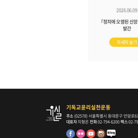
2026.06.09
『정치에 오염된 신앙
발간
자세히 보기
기독교윤리실천운동
주소
(02578) 서울특별시 동대문구 안암로6길 
대표자
지형은
전화
02-794-6200
팩스
02-7