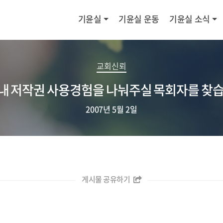
기윤실
기윤실 운동
기윤실 소식
교회신뢰
 내 저작권 사용경험을 나눠주실 목회자를 찾습
2007년 5월 2일
게시물 공유하기