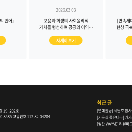
2026.03.03
의 언어』
포용과 희생의 사회윤리적
[연속세
가치를 형성하며 공공의 이익을
현상 극복
실천하는 한국교회를 바라며
이름으로
[교회신뢰도 여론조사 발표회
언어, 어
자세히 보기
후기]
최근 글
[연대활동] 세월호 참사
19, 202호
90-8585
고유번호
112-82-04284
[기윤실 좋은나무] 카카
[월간 WAYVE] 리뷰
다” _ 105호